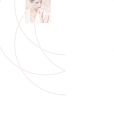
关于彼爱丽钻石
AFFINITY
婚嫁首饰
韵
高级腕錶
牡丹
经典
求婚
星光