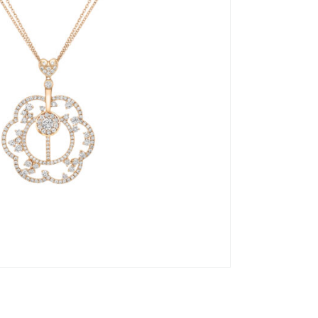
耳环
腕表
项链
花88瓣切割法
戒指
系列
绰华
结婚戒指
彩色宝石