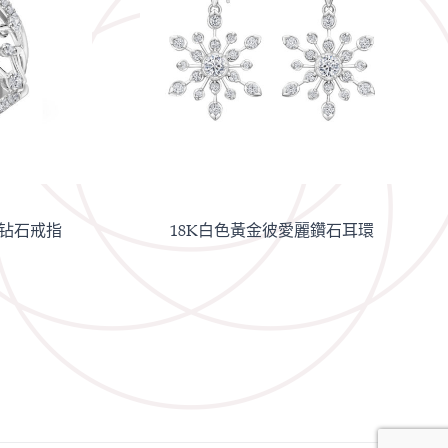
丽钻石戒指
18K白色黃金彼愛麗鑽石耳環