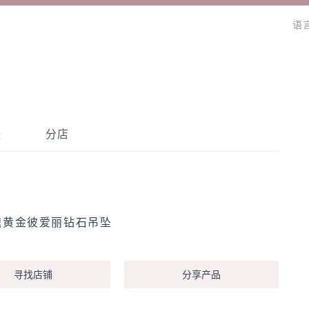
语
錶
分店
钻石的全部
发现所有收藏
发现所有收藏
发现所有收藏
类别
类别
类别
玫瑰黄金彼爱丽钻石吊坠
吊坠
吊坠
吊坠
法
戒指
戒指
戒指
寻找店铺
分享产品
手链
手链
手链
手镯
手镯
手镯