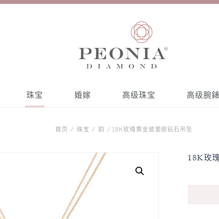
珠宝
婚嫁
高级珠宝
高级腕
发现所有收藏
发现有关彼爱丽
首页
/
珠宝
/
韵
/ 18K玫瑰黄金彼爱丽钻石吊坠
灵感
类别
18K
卓越工艺
吊坠
牡丹花88瓣切割
戒指
权威认证
手链
手镯