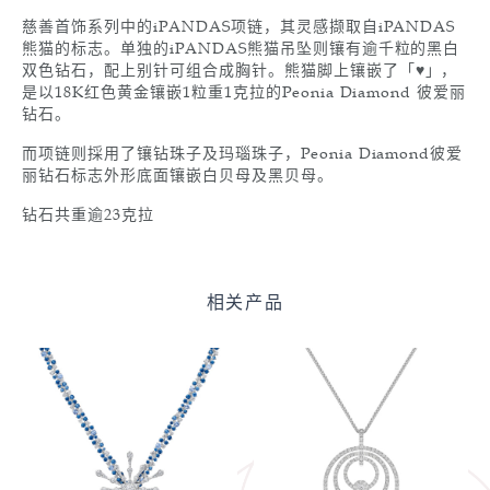
慈善首饰系列中的iPANDAS项链，其灵感撷取自iPANDAS
熊猫的标志。单独的iPANDAS熊猫吊坠则镶有逾千粒的黑白
双色钻石，配上别针可组合成胸针。熊猫脚上镶嵌了「♥」，
是以18K红色黄金镶嵌1粒重1克拉的Peonia Diamond 彼爱丽
钻石。
而项链则採用了镶钻珠子及玛瑙珠子，Peonia Diamond彼爱
丽钻石标志外形底面镶嵌白贝母及黑贝母。
钻石共重逾23克拉
相关产品