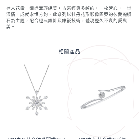
迷人花鑽，締造無瑕絕美。古來經典多綽約，一枚芳心，一世
深情，成就永恒芳約。此系列以牡丹花形影像圖案的彼愛麗鑽
石為主題，配合經典設計及鑲嵌技術，體現歷久不衰的愛與
美。
相關產品