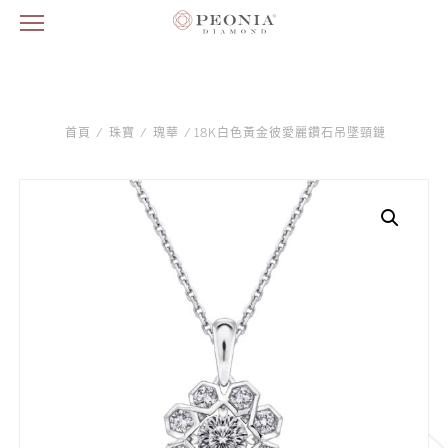
首頁
/
珠寶
/
瑰華
/ 18K白色黃金彼愛麗鑽石吊墜頸鏈