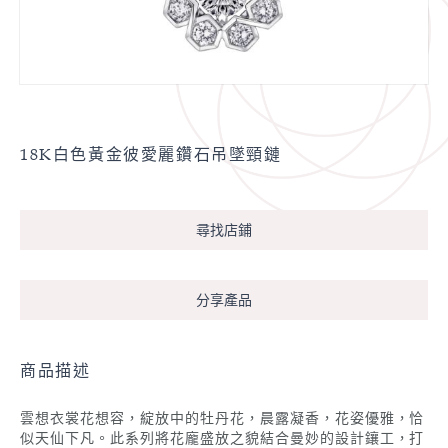
18K白色黃金彼愛麗鑽石吊墜頸鏈
尋找店鋪
分享產品
商品描述
雲想衣裳花想容，綻放中的牡丹花，晨露凝香，花姿優雅，恰
似天仙下凡。此系列將花龐盛放之貌結合曼妙的設計鑲工，打