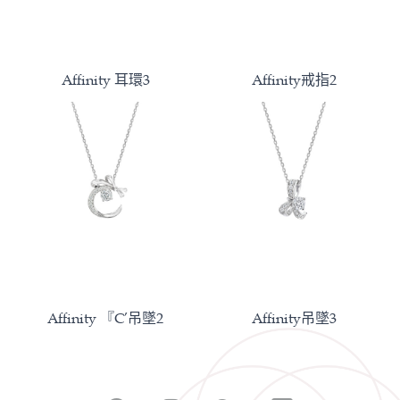
Affinity 耳環3
Affinity戒指2
Affinity 『C’吊墜2
Affinity吊墜3