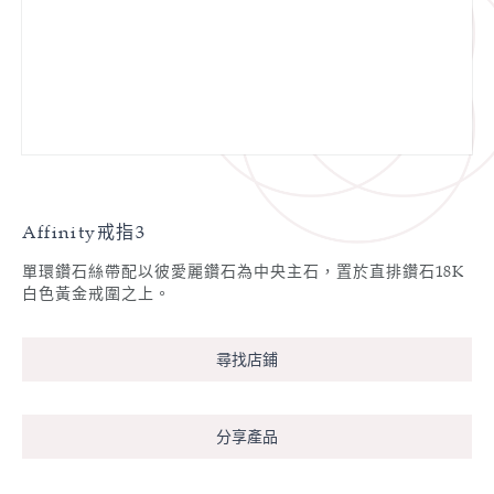
Affinity戒指3
單環鑽石絲帶配以彼愛麗鑽石為中央主石，置於直排鑽石18K
白色黃金戒圍之上。
尋找店鋪
分享產品